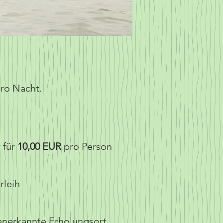
ro Nacht.
 für
10,00 EUR
pro Person
rleih
 anerkannte Erholungsort