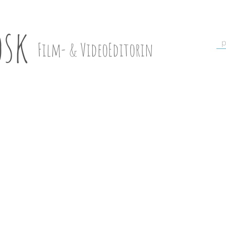
osk
p
Film- & VideoEditorin